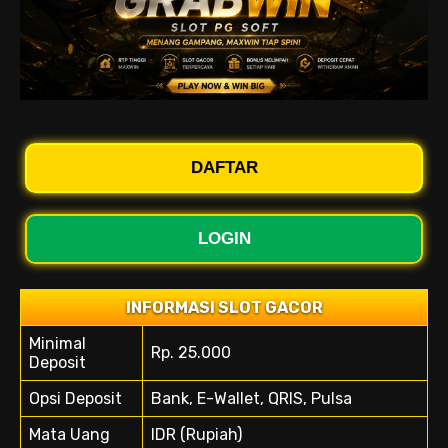
DAFTAR
LOGIN
INFORMASI SLOT GACOR
Minimal
Rp. 25.000
Deposit
Opsi Deposit
Bank, E-Wallet, QRIS, Pulsa
Mata Uang
IDR (Rupiah)